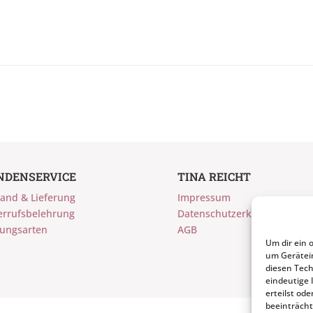
n
NDENSERVICE
TINA REICHT
and & Lieferung
Impressum
errufsbelehrung
Datenschutzerklärung
lungsarten
AGB
Um dir ein 
um Gerätei
diesen Tech
eindeutige 
erteilst o
beeinträcht