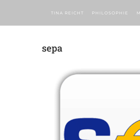
TINA REICHT
PHILOSOPHIE
M
sepa