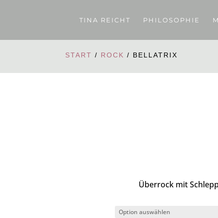
TINA REICHT
PHILOSOPHIE
M
START
/
ROCK
/ BELLATRIX
Überrock mit Schleppe