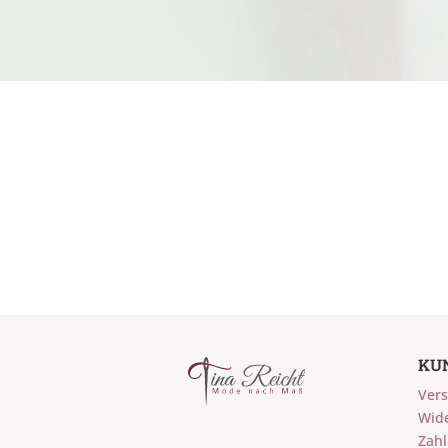
KU
Vers
Wid
Zah