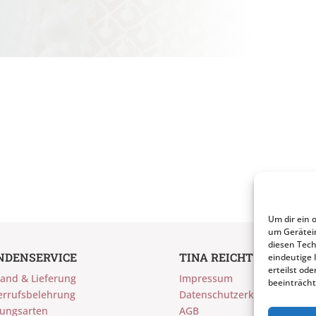
Um dir ein 
um Gerätei
diesen Tech
NDENSERVICE
TINA REICHT
eindeutige 
erteilst o
and & Lieferung
Impressum
beeinträcht
errufsbelehrung
Datenschutzerklärung
lungsarten
AGB