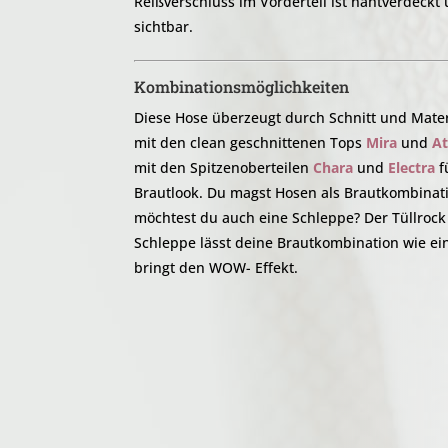
Reißverschluss im Vorderteil ist nahtverdeck
sichtbar.
Kombinationsmöglichkeiten
Diese Hose überzeugt durch Schnitt und Mater
mit den clean geschnittenen Tops
Mira
und
At
mit den Spitzenoberteilen
Chara
und
Electra
f
Brautlook. Du magst Hosen als Brautkombinati
möchtest du auch eine Schleppe? Der Tüllrock 
Schleppe lässt deine Brautkombination wie e
bringt den WOW- Effekt.